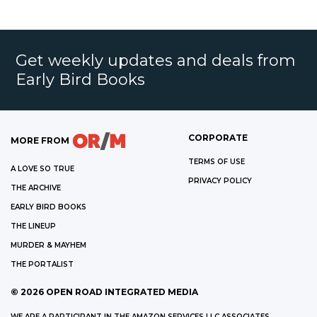
Get weekly updates and deals from
Early Bird Books
CORPORATE
MORE FROM
TERMS OF USE
A LOVE SO TRUE
PRIVACY POLICY
THE ARCHIVE
EARLY BIRD BOOKS
THE LINEUP
MURDER & MAYHEM
THE PORTALIST
©
2026
OPEN ROAD INTEGRATED MEDIA
WE ARE A PARTICIPANT IN THE AMAZON SERVICES LLC ASSOCIATES